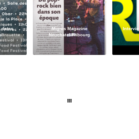
: dates
Migros Magazine
Intervi
s
Neuchatel-Fribourg