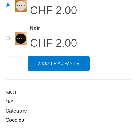
CHF
2.00
Noir
CHF
2.00
quantité
AJOUTER AU PANIER
de
Autocollant
rond
SKU
ø
N/A
9.5cm
Category
Goodies