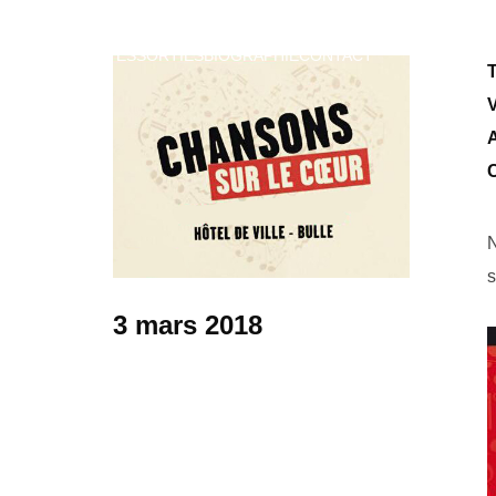
VIDEOS
DATES
SORTIES
BIOGRAPHIE
CONTACT
T
C
N
s
3 mars 2018