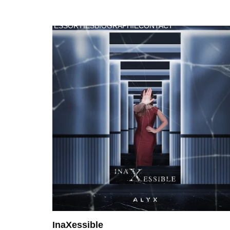
VIDEOS
DATES
SORTIES
BIOGRAPHIE
CONTACT
InaXessible